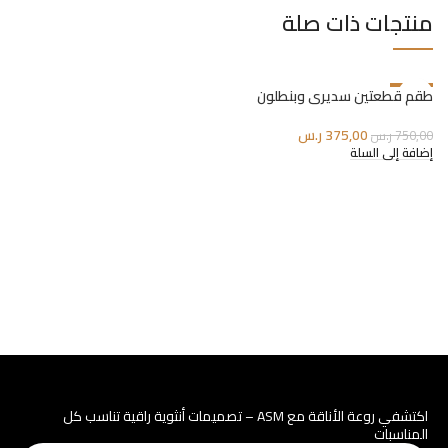
منتجات ذات صلة
طقم قطعتين سديري وبنطلون
ط
-50%
375,00
ر.س
750,00
ر.س
0
إضافة إلى السلة
إ
اكتشفي روعة الأناقة مع ASM – تصميمات أنثوية راقية تناسب كل
المناسبات