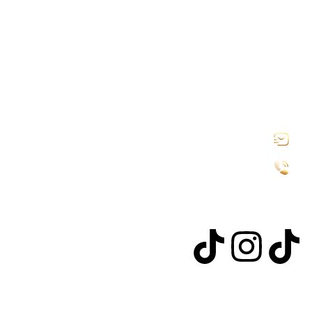
عن المتجر
منتجاتنا
الشروط والأحكام
تواصل معنا
تواصل معنا
info@asm-shop.com
966555526210+
أو تواصل معنا عبر
تصميم وبرمجة شركة أوامر الشبكة