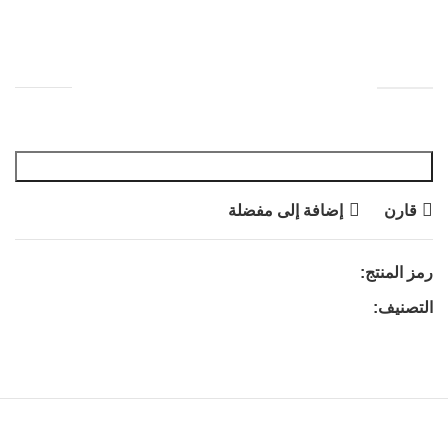
القماش : قطن
SIZE
Free
إضافة إلى السلة
قارن
إضافة إلى مفضلة
رمز المنتج:
34
التصنيف:
بلايز
منتجات ذات صلة