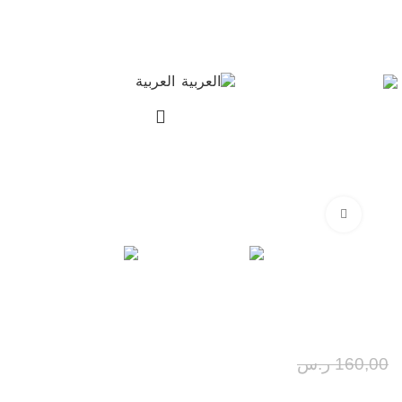
لأن التفاصيل تفرق 💫 نوفر لك خدمة تعديل
بإشراف مختصين بعد استلام المنتج.
المملكة العربية السعودية
العربية
اضغط للتكبير
-50%
بلوزة مريحة بألوان مبهجة
80,00
ر.س
160,00
ر.س